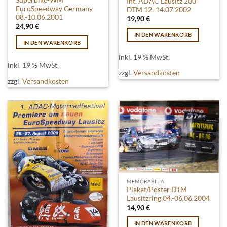
Superbike-WM
Int. ADAC Lausitz 200
EuroSpeedway Germany
DTM 12.-14.07.2002
08.-10.06.2001
19,90
€
24,90
€
IN DEN WARENKORB
IN DEN WARENKORB
inkl. 19 % MwSt.
inkl. 19 % MwSt.
zzgl.
Versandkosten
zzgl.
Versandkosten
MEMORABILIA
Plakat/Poster DTM
Lausitzring 04.-06.06.2004
14,90
€
IN DEN WARENKORB