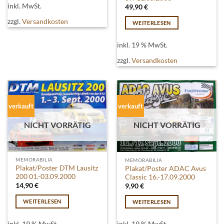
Produkt
inkl. MwSt.
49,90
€
weist
zzgl.
Versandkosten
WEITERLESEN
mehrere
Varianten
inkl. 19 % MwSt.
auf.
Die
zzgl.
Versandkosten
Optionen
können
auf
der
verkauft
verkauft
Produktseite
gewählt
NICHT VORRÄTIG
NICHT VORRÄTIG
werden
MEMORABILIA
MEMORABILIA
Plakat/Poster DTM Lausitz
Plakat/Poster ADAC Avus
200 01.-03.09.2000
Classic 16.-17.09.2000
14,90
€
9,90
€
WEITERLESEN
WEITERLESEN
inkl. 19 % MwSt.
inkl. 19 % MwSt.