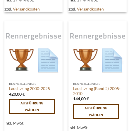
zzgl.
Versandkosten
zzgl.
Versandkosten
RENNERGEBNISSE
RENNERGEBNISSE
Lausitzring (Band 2) 2005-
Lausitzring 2000-2025
2010
420,00
€
144,00
€
AUSFÜHRUNG
AUSFÜHRUNG
WÄHLEN
WÄHLEN
Dieses
Dieses
Produkt
inkl. MwSt.
Produkt
inkl. MwSt.
weist