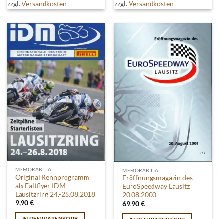
zzgl.
Versandkosten
zzgl.
Versandkosten
mehrere
mehrere
Varianten
Varianten
auf.
auf.
Die
Die
Optionen
Optionen
können
können
auf
auf
der
der
Produktseite
Produktseite
gewählt
gewählt
werden
werden
MEMORABILIA
MEMORABILIA
Original Rennprogramm
Eröffnungsmagazin des
als Faltflyer IDM
EuroSpeedway Lausitz
Lausitzring 24.-26.08.2018
20.08.2000
9,90
€
69,90
€
IN DEN WARENKORB