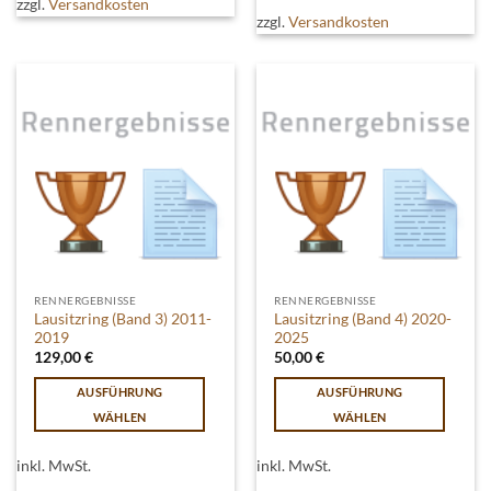
zzgl.
Versandkosten
weist
mehrere
zzgl.
Versandkosten
mehrere
Varianten
Varianten
auf.
auf.
Die
Die
Optionen
Optionen
können
können
auf
auf
der
der
Produktseite
Produktseite
gewählt
gewählt
werden
werden
RENNERGEBNISSE
RENNERGEBNISSE
Lausitzring (Band 3) 2011-
Lausitzring (Band 4) 2020-
2019
2025
129,00
€
50,00
€
AUSFÜHRUNG
AUSFÜHRUNG
WÄHLEN
WÄHLEN
Dieses
Dieses
Produkt
Produkt
inkl. MwSt.
inkl. MwSt.
weist
weist