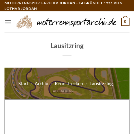
Zum
MOTORRENNSPORT-ARCHIV JORDAN – GEGRÜNDET 1955 VON
LOTHAR JORDAN
Inhalt
springen
0
Lausitzring
Start
/
Archiv
/
Rennstrecken
/
Lausitzring