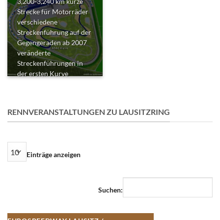
3,200-3,240 km kurze
Strecke für Motorräder
verschiedene
Streckenführung auf der
Gegengeraden ab 2007
veränderte
Streckenführungen in
der ersten Kurve
RENNVERANSTALTUNGEN ZU LAUSITZRING
Einträge anzeigen
Suchen: