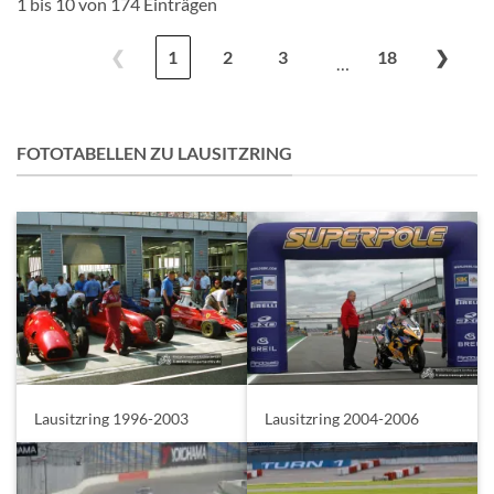
1 bis 10 von 174 Einträgen
❮
1
2
3
18
❯
…
FOTOTABELLEN ZU LAUSITZRING
Lausitzring 1996-2003
Lausitzring 2004-2006