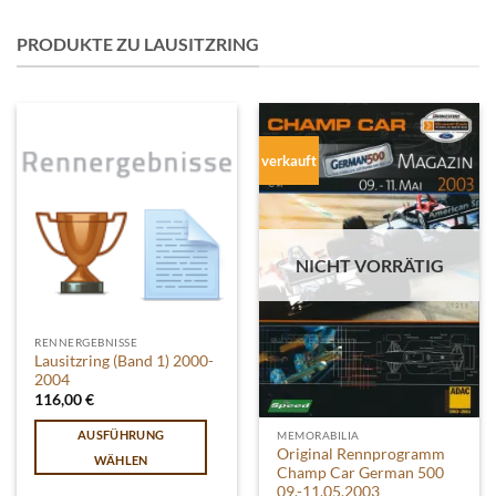
PRODUKTE ZU LAUSITZRING
verkauft
NICHT VORRÄTIG
RENNERGEBNISSE
Lausitzring (Band 1) 2000-
2004
116,00
€
AUSFÜHRUNG
MEMORABILIA
Original Rennprogramm
WÄHLEN
Champ Car German 500
Dieses
09.-11.05.2003