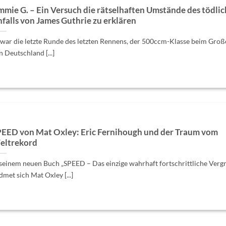
mmie G. – Ein Versuch die rätselhaften Umstände des tödli
falls von James Guthrie zu erklären
 war die letzte Runde des letzten Rennens, der 500ccm-Klasse beim Groß
n Deutschland [...]
EED von Mat Oxley: Eric Fernihough und der Traum vom
eltrekord
 seinem neuen Buch „SPEED – Das einzige wahrhaft fortschrittliche Verg
dmet sich Mat Oxley [...]