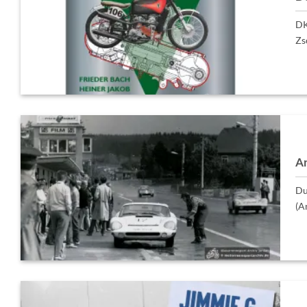
DK
Zs
Ar
Du
(A