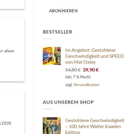
Adresse
ABONNIEREN
BESTSELLER
Im Angebot: Gestohlene
or allem
Geschwindigkeit und SPEED
von Mat Oxley
Ursprünglicher
Aktueller
54,80
€
39,90
€
Preis
Preis
inkl. 7 % MwSt.
war:
ist:
zzgl.
Versandkosten
54,80 €
39,90 €.
AUS UNSEREM SHOP
Gestohlene Geschwindigkeit
en DDR
– 100 Jahre Walter Kaaden
Edition