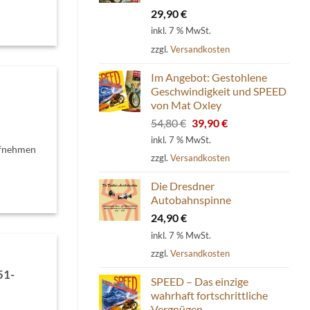
29,90
€
inkl. 7 % MwSt.
zzgl.
Versandkosten
Im Angebot: Gestohlene
Geschwindigkeit und SPEED
von Mat Oxley
Ursprünglicher
Aktueller
54,80
€
39,90
€
Preis
Preis
inkl. 7 % MwSt.
ufnehmen
war:
ist:
zzgl.
Versandkosten
54,80 €
39,90 €.
Die Dresdner
Autobahnspinne
24,90
€
inkl. 7 % MwSt.
zzgl.
Versandkosten
51-
SPEED – Das einzige
wahrhaft fortschrittliche
Vergnügen