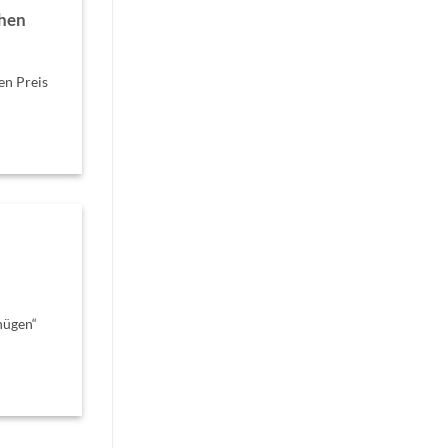
chen
en Preis
nügen“