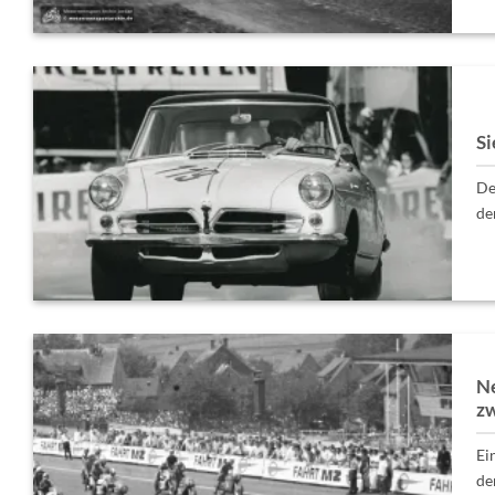
Si
De
de
Ne
zw
Ei
dem