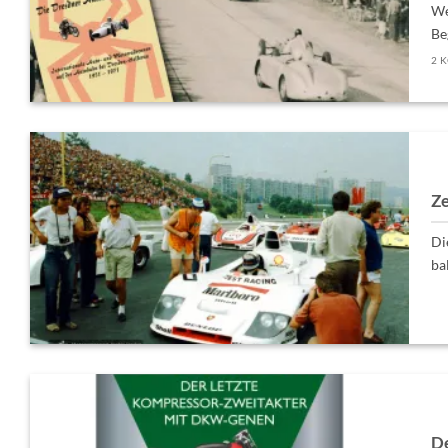
We
Beg
2 
Ze
Di
ba
De