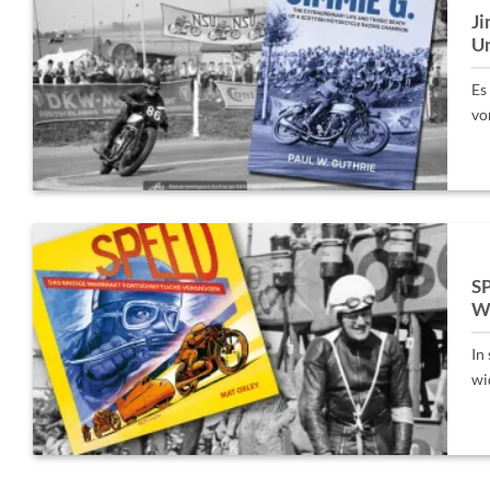
Ji
Un
Es
vo
SP
W
In
wi