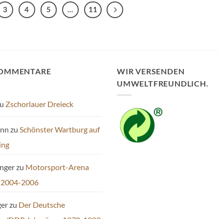
3
4
5
…
11
KOMMENTARE
WIR VERSENDEN
UMWELTFREUNDLICH.
u
Zschorlauer Dreieck
ann
zu
Schönster Wartburg auf
ing
inger
zu
Motorsport-Arena
 2004-2006
ger
zu
Der Deutsche