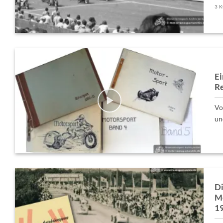
3 
Ei
Re
Vo
und
Di
Mo
1