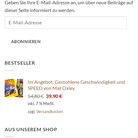
Geben Sie Ihre E-Mail-Adresse an, um über neue Beiträge auf
dieser Seite informiert zu werden.
E-
Mail-
Adresse
ABONNIEREN
BESTSELLER
Im Angebot: Gestohlene Geschwindigkeit und
SPEED von Mat Oxley
Ursprünglicher
Aktueller
54,80
€
39,90
€
Preis
Preis
inkl. 7 % MwSt.
war:
ist:
zzgl.
Versandkosten
54,80 €
39,90 €.
AUS UNSEREM SHOP