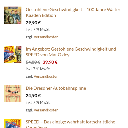
Gestohlene Geschwindigkeit – 100 Jahre Walter
Kaaden Edition
29,90
€
inkl. 7 % MwSt.
zzgl.
Versandkosten
Im Angebot: Gestohlene Geschwindigkeit und
SPEED von Mat Oxley
Ursprünglicher
Aktueller
54,80
€
39,90
€
Preis
Preis
inkl. 7 % MwSt.
war:
ist:
zzgl.
Versandkosten
54,80 €
39,90 €.
Die Dresdner Autobahnspinne
24,90
€
inkl. 7 % MwSt.
zzgl.
Versandkosten
SPEED – Das einzige wahrhaft fortschrittliche
Vergnügen