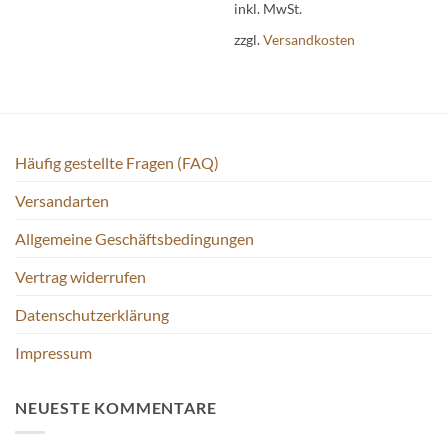
Produkt
inkl. MwSt.
können
weist
auf
zzgl.
Versandkosten
mehrere
der
Varianten
Produktseite
auf.
gewählt
Die
werden
Optionen
können
Häufig gestellte Fragen (FAQ)
auf
der
Versandarten
Produktseite
Allgemeine Geschäftsbedingungen
gewählt
werden
Vertrag widerrufen
Datenschutzerklärung
Impressum
NEUESTE KOMMENTARE