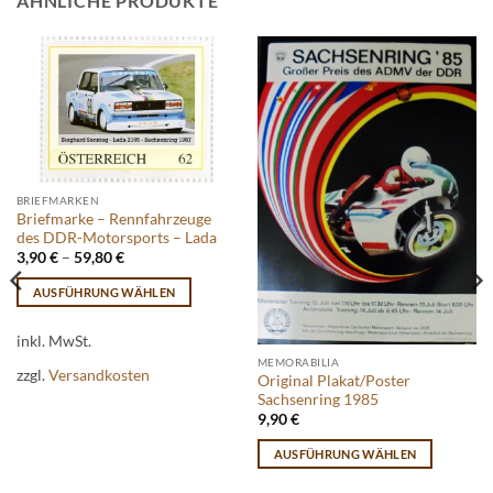
ÄHNLICHE PRODUKTE
BRIEFMARKEN
Briefmarke – Rennfahrzeuge
des DDR-Motorsports – Lada
3,90
€
–
59,80
€
AUSFÜHRUNG WÄHLEN
Dieses
Produkt
inkl. MwSt.
weist
MEMORABILIA
zzgl.
Versandkosten
Original Plakat/Poster
mehrere
Sachsenring 1985
Varianten
9,90
€
auf.
AUSFÜHRUNG WÄHLEN
Die
Dieses
Optionen