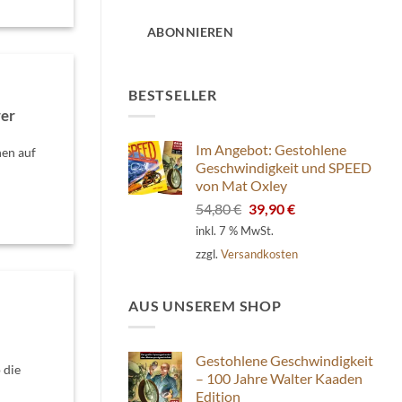
Adresse
ABONNIEREN
BESTSELLER
rer
Im Angebot: Gestohlene
en auf
Geschwindigkeit und SPEED
von Mat Oxley
Ursprünglicher
Aktueller
54,80
€
39,90
€
Preis
Preis
inkl. 7 % MwSt.
war:
ist:
zzgl.
Versandkosten
54,80 €
39,90 €.
AUS UNSEREM SHOP
Gestohlene Geschwindigkeit
 die
– 100 Jahre Walter Kaaden
Edition