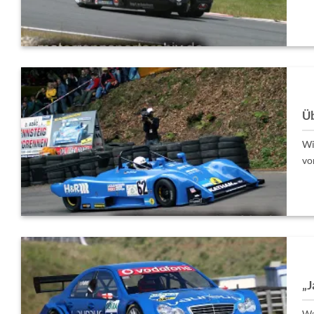
Üb
Wi
vo
„J
Wa