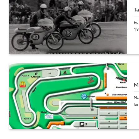
Ta
Es
19
Mo
Na
la