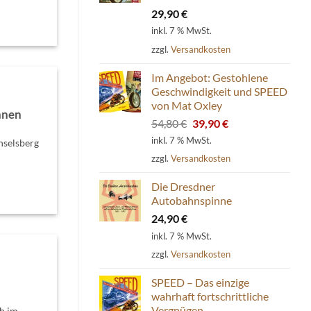
29,90
€
inkl. 7 % MwSt.
zzgl.
Versandkosten
Im Angebot: Gestohlene
Geschwindigkeit und SPEED
von Mat Oxley
nnen
Ursprünglicher
Aktueller
54,80
€
39,90
€
Preis
Preis
inkl. 7 % MwSt.
nselsberg
war:
ist:
zzgl.
Versandkosten
54,80 €
39,90 €.
Die Dresdner
Autobahnspinne
24,90
€
inkl. 7 % MwSt.
zzgl.
Versandkosten
SPEED – Das einzige
wahrhaft fortschrittliche
Vergnügen
ch im