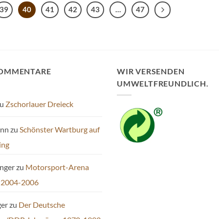
39
40
41
42
43
…
47
KOMMENTARE
WIR VERSENDEN
UMWELTFREUNDLICH.
u
Zschorlauer Dreieck
ann
zu
Schönster Wartburg auf
ing
inger
zu
Motorsport-Arena
 2004-2006
ger
zu
Der Deutsche