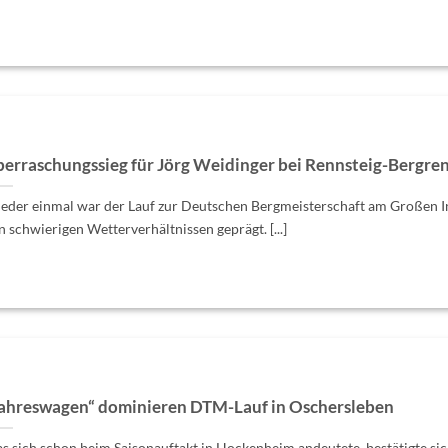
erraschungssieg für Jörg Weidinger bei Rennsteig-Bergre
eder einmal war der Lauf zur Deutschen Bergmeisterschaft am Großen I
n schwierigen Wetterverhältnissen geprägt. [...]
ahreswagen“ dominieren DTM-Lauf in Oschersleben
s sich schon beim Saisonauftakt in Hockenheim andeutete, bestätigte si