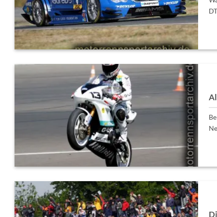
DT
Al
Be
Ne
Di