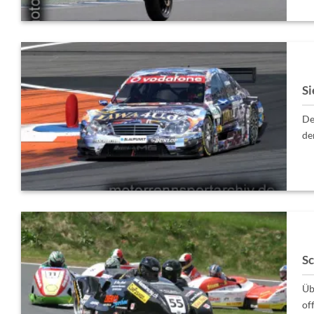
Si
De
de
Sc
Üb
off