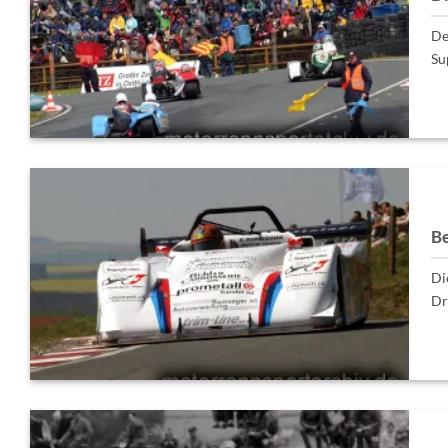
De
Su
Be
Di
Dr